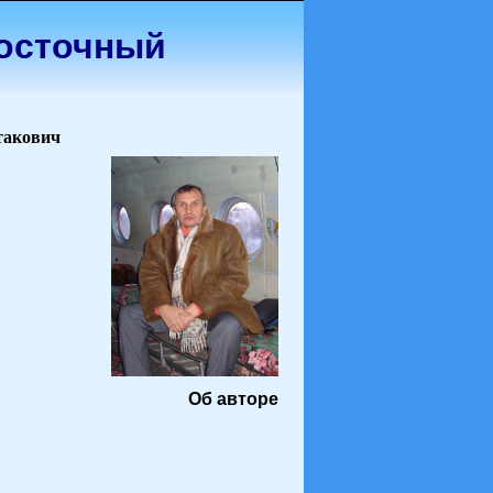
осточный
такович
Об авторе