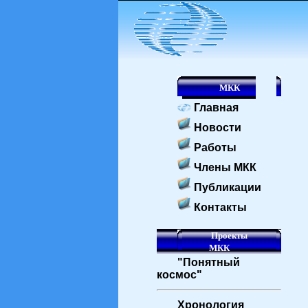
МКК
Главная
Новости
Работы
Члены МКК
Публикации
Контакты
Проекты
МКК
"Понятный
космос"
Хронология